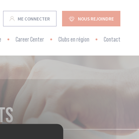
ME CONNECTER
NOUS REJOINDRE
e
Career Center
Clubs en région
Contact
TS