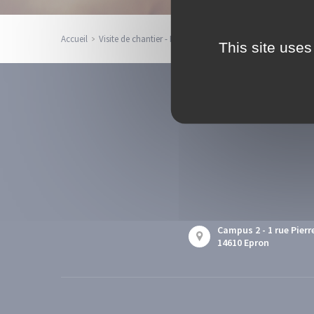
Accueil
Visite de chantier - Palais des sports
This site uses
Campus 2 - 1 rue Pierr
14610 Epron