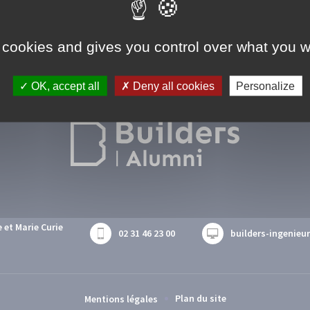
 cookies and gives you control over what you w
OK, accept all
Deny all cookies
Personalize
e et Marie Curie
02 31 46 23 00
builders-ingenieur
Plan du site
Mentions légales