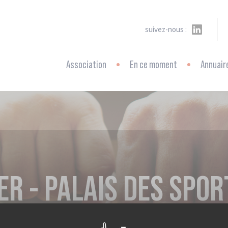
suivez-nous :
Association
En ce moment
Annuair
ER - PALAIS DES SPOR