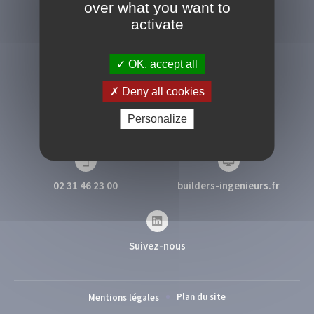
over what you want to
activate
OK, accept all
Deny all cookies
Campus 2 - 1 rue Pierre et Marie Curie
Personalize
14610 Epron
02 31 46 23 00
builders-ingenieurs.fr
Suivez-nous
Plan du site
Mentions légales