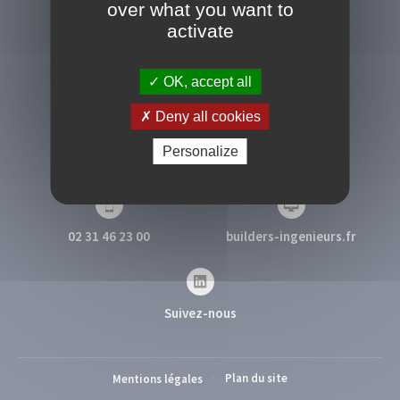
over what you want to
activate
OK, accept all
Deny all cookies
Campus 2 - 1 rue Pierre et Marie Curie
Personalize
14610 Epron
02 31 46 23 00
builders-ingenieurs.fr
Suivez-nous
Plan du site
Mentions légales