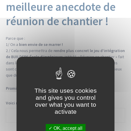
meilleure anecdote de
réunion de chantier !
Parce que :
1/ On a
bien envie de se marrer !
2 / Cela nous permettra de
rendre plus concret le jeu d’intégration
de BUILDERS École d’ingénieurs
intitulé « Réunion en chantier » fait
dans le cadre de CAP. Lors de ce dispositif, les nouveaux élèves
sont confrontés à de réelles problématiques. Alors quoi de mieux
que du vécu?!
Promis, c’est anonyme !
This site uses cookies
and gives you control
Voici mon anecdote
over what you want to
activate
OK, accept all