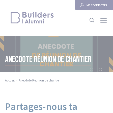
ME CONNECTER
Association
ANECDOTE RÉUNION DE CHANTIER
En ce moment
Annuaire
Accueil
Anecdote Réunion de chantier
Career Center
Clubs en région
Partages-nous ta
Contact